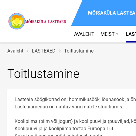
MÕISAKÜLA LASTEA
AVALEHT
MEIST
LAS
Jälglink
Avaleht
LASTEAED
Toitlustamine
Toitlustamine
Lasteaia söögikorrad on: hommikusöök, lõunasöök ja õ
Lasteaiamenüü on nähtav vanematele stuudiumis.
Koolipiima (piim või jogurt) ja koolipuuvilja (puuviljad, 
Koolipuuvilja ja koolipiima toetab Euroopa Liit.
Kokal on õigus menüüd vajadusel muuta.