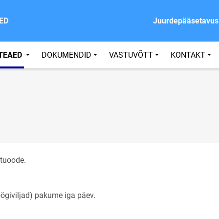
ED
Juurdepääsetavus
TEAED
DOKUMENDID
VASTUVÕTT
KONTAKT
htuoode.
köögiviljad) pakume iga päev.