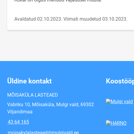
Avaldatud 02.10.2023.
Viimati muudetud 03.10.2023.
Üldine kontakt
Koostööp
MÕISAKÜLA LASTEAED
Vabriku 10, Mõisaküla, Mulgi vald, 69302
Viljandimaa
43 64 165
moisakylalasteaed@mulgivald.ee